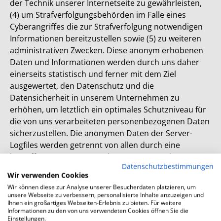
der Technik unserer Internetseite zu gewährleisten,
(4) um Strafverfolgungsbehörden im Falle eines
Cyberangriffes die zur Strafverfolgung notwendigen
Informationen bereitzustellen sowie (5) zu weiteren
administrativen Zwecken. Diese anonym erhobenen
Daten und Informationen werden durch uns daher
einerseits statistisch und ferner mit dem Ziel
ausgewertet, den Datenschutz und die
Datensicherheit in unserem Unternehmen zu
erhöhen, um letztlich ein optimales Schutzniveau für
die von uns verarbeiteten personenbezogenen Daten
sicherzustellen. Die anonymen Daten der Server-
Logfiles werden getrennt von allen durch eine
betroffene Person angegebenen personenbezogenen
Datenschutzbestimmungen
Daten gespeichert.
Wir verwenden Cookies
Wir können diese zur Analyse unserer Besucherdaten platzieren, um
unsere Webseite zu verbessern, personalisierte Inhalte anzuzeigen und
Die Rechtsgrundlage für die Datenverarbeitung ist
Ihnen ein großartiges Webseiten-Erlebnis zu bieten. Für weitere
Informationen zu den von uns verwendeten Cookies öffnen Sie die
Art. 6 Abs. 1 S. 1 lit. f DSGVO. Unser berechtigtes
Einstellungen.